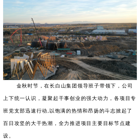
金秋时节，
在长白山
集团
领导班子
带领
下，
公司
上下统一认识，凝聚起干事创业的强大动力，
各项目专
班
党支部
迅速行动
,
以饱满的热情和昂扬的斗志掀起了
百日攻坚的
大干
热潮
，全力推进项目主要目标节点
建
设
。