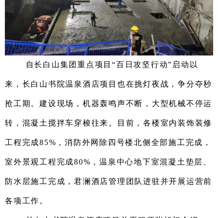
自长白山集团重点项目“百日攻坚行动”启动以
来，长白山书院温泉酒店项目也在挑灯夜战
，
争分夺秒
抢工期
。
建设现场，机器轰鸣声不断，大型机械不停运
转，混凝土搅拌车穿梭往来。目前，各楼室内装饰装修
工程完成
85
%
，
消防外网除四号楼北侧全部施工完成
，
室外景观工程完成
80
%
，
温泉中心地下室混凝土垫层、
防水层施工完成
，
君澜酒店管理团队进驻并开展运营前
各项工作。