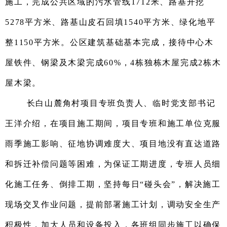
施工
，
完成公共区域的污水管线1712米、路基开挖
5278平方米、路基山皮石回填1540平方米、绿化地平
整1150平方米。公区建筑基础基本完成，接待中心木
屋铁件、钢梁及木梁完成60%，4栋独栋木屋完成
2
栋木
屋木梁。
长白山麓角村项目专班负责人、
临时党支部书记
王洋
介绍，
在项目施工期间，
项目专班和施工单位
克服
雨季施工
影响
、
征地协调难度大
、项目地没有直达道路
和
拆迁补偿
问题
等困难
，
为保证工期进度，
专班人员
细
化施工任务
、
倒排工期，坚持每
日
“碰头会”，解决施工
现场交叉作业问题，提前
部署
施工计划
，
调动
安全
生产
积极性
，
加大人员和设备投入，各班组同步施工
以
确保