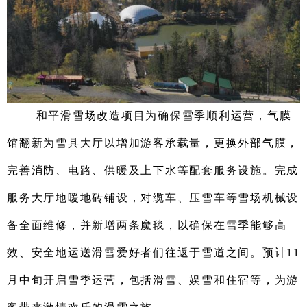
和平滑雪场改造项目为确保雪季顺利运营
，
气膜
馆翻新为雪具大厅以增加游客承载量，更换外部气膜，
完善
消防
、
电路
、供暖及上下水等配套服务设施
。
完成
服务大厅地暖地砖铺设
，
对缆车、压雪车等雪场机械设
备全面维修
，
并新增两条
魔毯
，
以确保
在雪季能够高
效、安全地运送滑雪爱好者们往返于雪道之间
。
预计11
月中旬开启雪季运营，包括滑雪、娱雪和住宿等，
为游