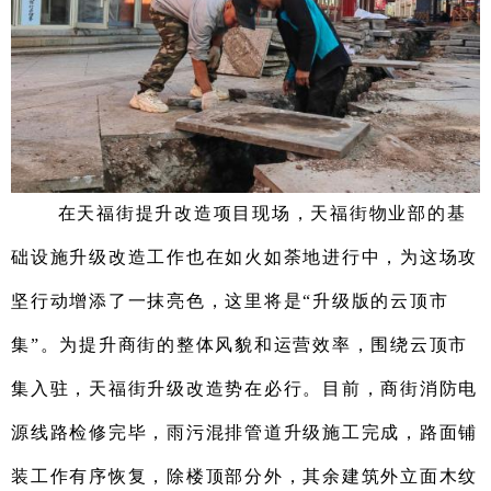
在
天福街
提升改造
项目
现场，
天福街物业部的基
础设施
升级
改造工作
也在
如火如荼地
进行中，为
这场攻
坚行动
增添了
一抹亮色
，这里将是
“升级版
的
云顶市
集”
。
为提升
商街的整体风貌和运营效率，
围绕云顶市
集入驻，
天福街升级改造势在必行
。
目前，商街消防电
源线路检修完毕，雨污混排管道升级施工完成，路面铺
装工作有序恢复，除楼顶部分外，其余建筑外立面木纹