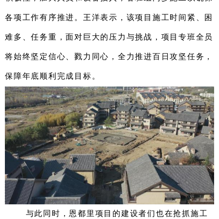
各项工作有序推进。
王洋
表示，该
项目施工
时间紧、
困
难多、
任务重，面对
巨大
的压力与挑战，
项目专班全员
将始终
坚定信心、
戮力
同
心
，
全力推进
百日攻坚
任务，
保障年底顺利完成目标
。
与此同时，
恩都里项目
的
建设者们
也在
抢抓施工