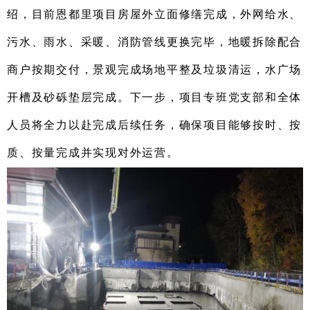
绍
，
目前恩都里项目房屋外立面修缮完成
，
外网给水、
污水、雨水、采暖、消防管线更换
完毕，
地暖拆除配合
商户按期交付
，
景观完成场地平整及垃圾清运
，
水广场
开槽
及
砂砾垫层完成。下一步
，
项目专班
党支部和
全体
人员将全力以赴完成后续任务，确保项目能够按时、按
质、按量完成并实现对外运营。