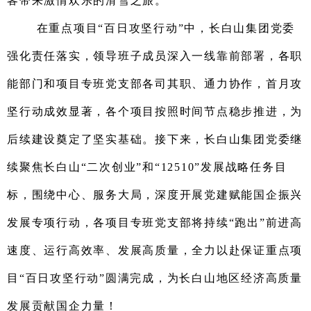
客带来激情欢乐的滑雪之旅。
在重点项目“
百日攻坚行动
”
中，长白山集团
党委
强化责任落实，领导班子成员深入一线靠前部署
，
各职
能部门
和项目专班党支部
各司其职
、
通力协作
，
首月攻
坚行动成效显著
，
各个项目按照时间节点稳步推进，为
后续建设奠定了坚实基础。
接下来，长白山集团
党委继
续聚焦长白山“二次创业”和“12510”发展战略任务目
标，围绕中心、服务大局
，深度开展党建赋能国企振兴
发展专项行动，
各项目专班党支部将持续
“跑出”前进高
速度、运行高效率、发展高质量
，
全力以赴
保证重点项
目
“
百日攻坚行动
”
圆满
完成
，
为长白山地区经济高质量
发展贡献
国企
力量
！