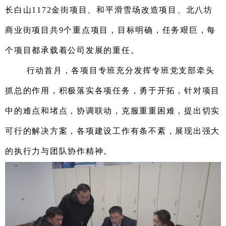
长白山1172金街项目
、
和平滑雪场改造项目
、北八坊
商业街项目共
9个重点项目
，目标明确，任务艰巨
，
每
个项目都承载着
公司
发展的重任。
行动首月，各项目
专班
充分发挥专班党支部牵头
抓总的作用，
积极落实各项任务，
勇于开拓，针对项目
中的难点和堵点，协调联动，
克服重重困难，
提出切实
可行的解决方案，
各项建设工作有条不紊
，
展现出强大
的执行力
与
团队协作精神。