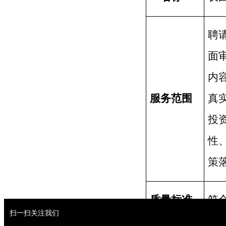
聘
面
内
服务范围
真
投
性
策
质量标准
符
扫一扫关注我们