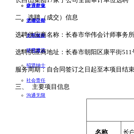
企业文化
交通产业
建言献策
选聘（成交）信息
二、
党建工作
上市公司
活动掠影
选聘供应商名称：长春市华伟会计师事务
文明创建
志愿服务
环境建设
才艺展示
选聘供应商地址：长春市朝阳区康平
街
51
1
招贤纳士
服务周期：自合同签订之日起至本项目结
社会责任
主要项目信息
三、
沟通无限
名称
长