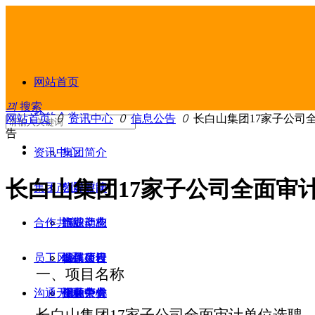
网站首页
끠
搜索
我的企业
网站首页
ꄲ
资讯中心
ꄲ
信息公告
ꄲ
长白山集团17家子公司
告
资讯中心
集团简介
长白山集团17家子公司全面审
集团产业
领导致辞
公司要闻
合作共赢
组织架构
产业动态
旅游产业
员工风采
发展历程
信息公告
城镇建设
合作项目
项目名称
一、
沟通无限
企业荣誉
视频中心
金融产业
招标公告
创先争优
长白山集
团
1
7
家子公司全面审计单位选聘