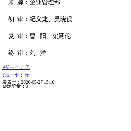
来 源：企业管理部
初 审：纪义龙、吴晓俣
复 审：曹 阳、梁延伦
终 审：刘 洋
ꄴ
前一个：
无
ꄲ
后一个：
无
发表于：
2026-05-27
15:10
넶
浏览量：
0