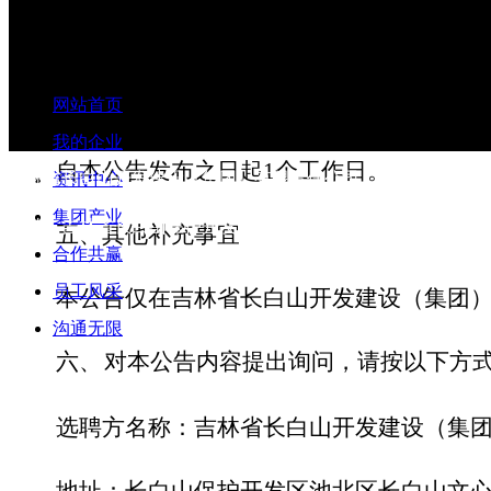
项目地点
长
公告期限
网站首页
四、
我的企业
自本公告发布之日
起
1
个工作日。
吉林省长白山开发建设（集团）有限责任公司
资讯中心
集团产业
地址：吉林省长白山保护开发区管理委员会池北区
其他补充事宜
五、
合作共赢
员工风采
本公告仅在吉林省长白山开发建设（集团
沟通无限
对本公告内容提出询问，请按以下方
六、
选聘方名称：吉林省长白山开发建设（集
地址：长白山保护开发区池北区长白山文