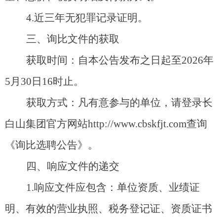
4.
近三年无犯罪记录证明。
三、询比文件的获取
获取时间：
自本公告发布之日起至
202
6
年
5
月
30
日
16
时
止
。
获取方式：
凡有意参与的单位，请登录
长
白山集团
官方网站
http://www.cbskfjt.com
查询
《询比选聘
公告
》
。
响应文件的递交
四、
1
.
响应文件
应包含：单位资质
、
业绩
证
明
、
有效的营业执照
、税务登记证、资质证书