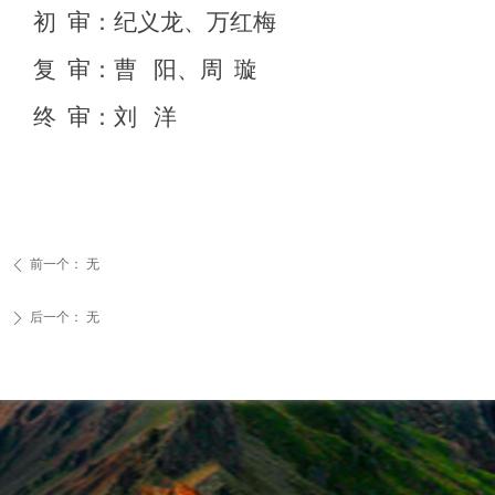
初 审：纪义龙、万红梅
复 审：曹 阳、周 璇
终 审：刘 洋
前一个：
无
ꄴ
后一个：
无
ꄲ