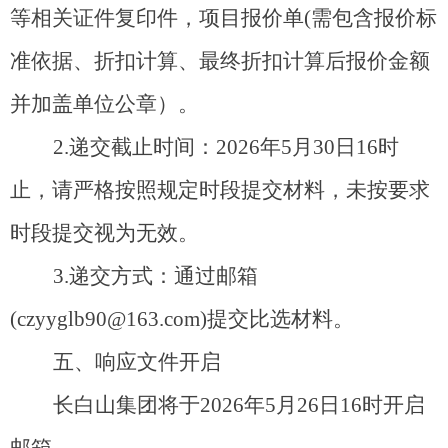
等相关证件复印件，
项目报价
单
(
需包含报价标
准依据、折扣计算、最终折扣计算后报价金额
并
加盖单位公章
）
。
2.
递交
截止
时间：
2026
年
5
月
30
日
1
6
时
止
，
请严格按照规定时段提交材料，未按要求
时段提交视为无效
。
3.
递交方式：
通过邮
箱
(
czyyglb90@163.com
)
提
交比选材料
。
五、响应文件开启
长白山集团将
于
202
6
年
5
月
2
6
日
1
6
时开启