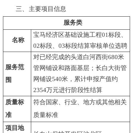
主要项目信息
三、
服务类
宝马经济区基础设施工
程
0
1
标段
、
名称
0
2
标段
、
0
3
标段结算审核单位选聘
对已经完成的头道白河西
街
68
0
米
服务范
管网铺设和路面基层；长白大街管
网铺
设
54
0
米，累计申报产值
约
围
235
4
万元进行阶段性结算
质量标
符合国家、行业、地方或其他相关
准
质量标准
项目地