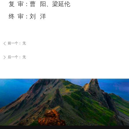
复 审：曹 阳、梁延伦
终 审：刘 洋
前一个：
无
ꄴ
后一个：
无
ꄲ