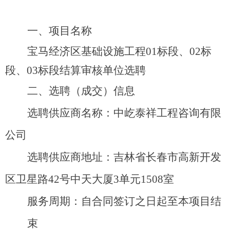
项目名称
一、
宝马经济区基础设施工
程
0
1
标段
、
0
2
标
段
、
0
3
标段结算审核单位选聘
选聘（成交）信息
二、
选聘供应商名称：中屹泰祥工程咨询有限
公司
选聘供应商地址：吉林省长春市高新开发
区卫星
路
4
2
号中天大
厦
3
单
元
150
8
室
服务周期：自合同签订之日起至本项目结
束