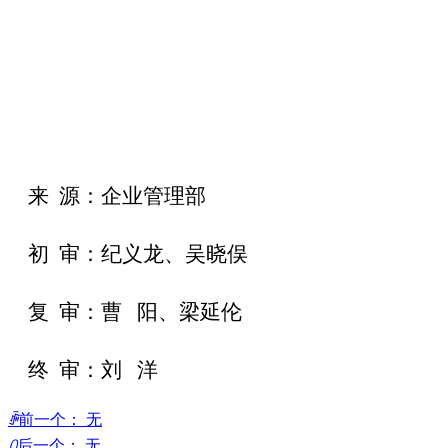
来 源：企业管理部
初 审：纪义龙、吴晓俣
复 审：曹 阳、梁延伦
终 审：刘 洋
ꄴ
前一个：
无
ꄲ
后一个：
无