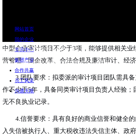
1
.
资质要求：须为在中华人民共和国境内依
规的执业资格，具备独立承担民事责任的能力
网站首页
2
.
业绩要求：具备丰富的企业全面审计、经
我的企业
中型企业审计项目不少
于
3
项，能够提供相关业
吉林省长白山开发建设（集团）有限责任公司
资讯中心
营管理、国企改革、合法合规及廉洁审计、经
集团产业
地址：吉林省长白山保护开发区管理委员会池北区
合作共赢
3
.
团队要求：拟委派的审计项目团队需具备
员工风采
作不少
于
5
年，具备同类审计项目负责人经验；
沟通无限
无不良执业记录。
4
.
信誉要求：具有良好的商业信誉和健全的
入失信被执行人、重大税收违法失信主体、政