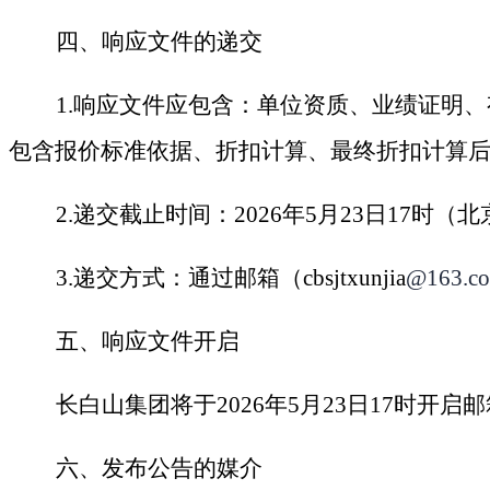
四、
响应文件的递交
1
.
响应文件
应包含：单位资质
、
业绩
证明
、
包含报价标准依据、折扣计算、最终折扣计算
2.
递交
截止
时间：
2
026
年
5
月
23
日
1
7
时
（北
3.
递交方式：
通过邮箱
（
cbsjtxunjia
@163.c
五、响应文件开启
长白山集团将于
202
6
年
5
月
2
3
日
1
7
时开启邮
六、
发布公告的媒介