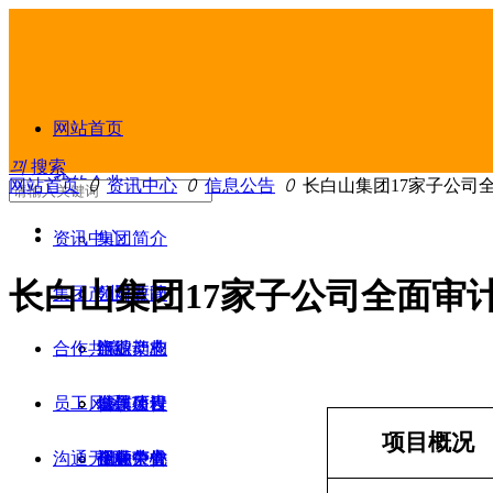
网站首页
끠
搜索
我的企业
网站首页
ꄲ
资讯中心
ꄲ
信息公告
ꄲ
长白山集团17家子公司
资讯中心
集团简介
长白山集团17家子公司全面审
集团产业
领导致辞
公司要闻
合作共赢
组织架构
产业动态
旅游产业
员工风采
发展历程
信息公告
城镇建设
合作项目
项目概况
沟通无限
企业荣誉
视频中心
金融产业
招标公告
创先争优