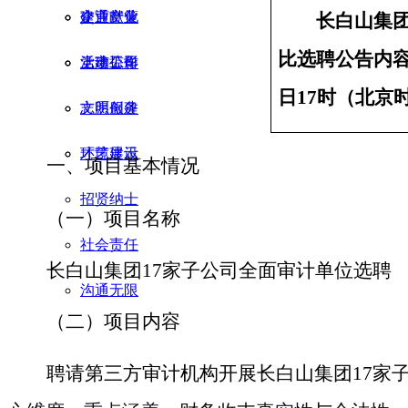
企业文化
交通产业
建言献策
长白山集
比选聘公告内
党建工作
上市公司
活动掠影
日
17
时
（北京
文明创建
志愿服务
环境建设
才艺展示
一、
项目
基本情况
招贤纳士
项目名称
（一）
社会责任
长白山集
团
1
7
家子公司全面审计单位选聘
沟通无限
项目内容
（二）
聘请第三方审计机构开展长白山集团
1
7
家