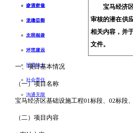
企业文化
交通产业
建言献策
宝马经济
审核
的潜在
供
党建工作
上市公司
活动掠影
相关内容
，并
文明创建
志愿服务
文件
。
环境建设
才艺展示
招贤纳士
一、
项目
基本情况
社会责任
（一）
项目名称
沟通无限
宝马经济区基础设施工
程
0
1
标段
、
0
2
标段
（二）
项目内容