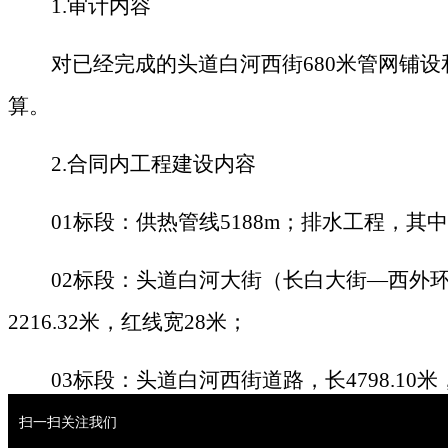
1
.
审计内容
对已经完成的头道白河西
街
68
0
米管网铺设
算。
2
.
合同内工程建设内容
0
1
标段：供热管
线
5188
m
；排水工程，其中
0
2
标段：头道白河大街（长白大
街
—
西外
2216.3
2
米，红线
宽
2
8
米；
0
3
标段：头道白河西街道路，
长
4798.1
0
米
扫一扫关注我们
二、
资格要求