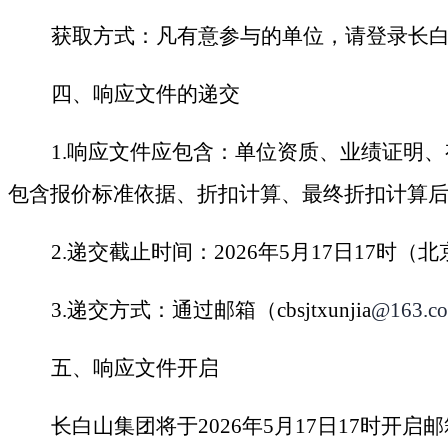
获取方式：
凡有意参与的单位，请登录
长
四、
响应文件的递交
1
.
响应文件
应包含：单位资质
、
业绩
证明
、
包含报价标准依据、折扣计算、最终折扣计算
2.
递交
截止
时间：
2
026
年
5
月
17
日
1
7
时
（北
3.
递交方式：
通过邮箱
（
cbsjtxunjia
@163.c
五、响应文件开启
长白山集团将于
202
6
年
5
月
1
7
日
1
7
时开启邮