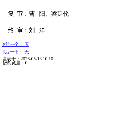
复 审：曹 阳、梁延伦
终 审：刘 洋
ꄴ
前一个：
无
ꄲ
后一个：
无
发表于：
2026-05-13
10:10
넶
浏览量：
0