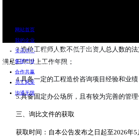
1
.
参选单位须为合法存续的独立法人，营业
网站首页
2
.
近
3
年无重大涉诉、无行政处罚、无失信
我的企业
3
.
造价工程师人数不低于出资人总人数的法
吉林省长白山开发建设（集团）有限责任公司
资讯中心
满足三年以上工作年限；
集团产业
地址：吉林省长白山保护开发区管理委员会池北区
合作共赢
4
.
具备一定的工程造价咨询项目经验和业绩
员工风采
沟通无限
5
.
具备固定办公场所，且有较为完善的管理
三、
询比文件的获取
获取时间：
自本公告发布之日起至
202
6
年
5