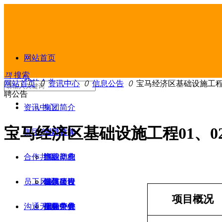
网站首页
끠
搜索
我的企业
网站首页
ꄲ
资讯中心
ꄲ
信息公告
ꄲ
宝马经济区基础设施工程0
聘公告
资讯中心
集团简介
宝马经济区基础设施工程01、0
集团产业
领导致辞
公司要闻
合作共赢
组织架构
产业动态
旅游产业
员工风采
发展历程
信息公告
城镇建设
合作项目
项目概况
沟通无限
企业荣誉
视频中心
金融产业
招标公告
创先争优