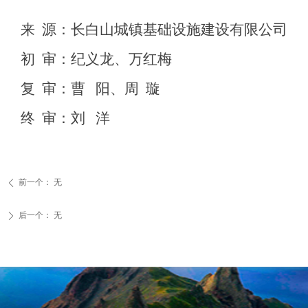
来 源：长白山城镇基础设施建设有限公司
初 审：纪义龙、万红梅
复 审：曹 阳、周 璇
终 审：刘 洋
前一个：
无
ꄴ
后一个：
无
ꄲ