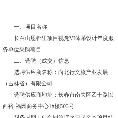
一、项目
名称
长白山恩都里项目视
觉
V
I
体系设计年度服
务
单位采购
项目
二
、
选聘（成交）信息
选聘供应商名称：
向北行文旅产业发展
（吉林省）有限公司
选聘供应商地址：长春市南关区乙十路以
西裕
·
福园商务中
心
1
#
楼
50
3
号
服务周期：自合同签订之日起至本项目结